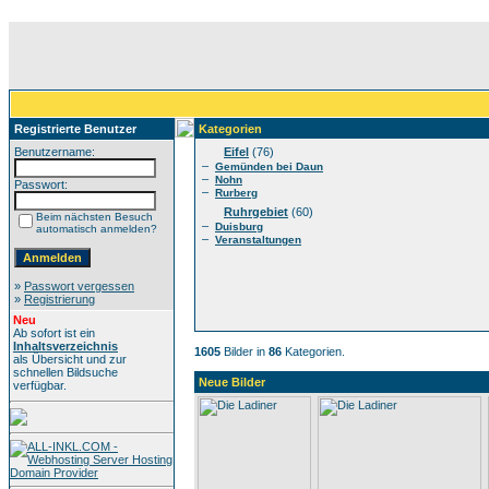
Registrierte Benutzer
Kategorien
Benutzername:
Eifel
(76)
–
Gemünden bei Daun
–
Nohn
Passwort:
–
Rurberg
Ruhrgebiet
(60)
Beim nächsten Besuch
–
Duisburg
automatisch anmelden?
–
Veranstaltungen
»
Passwort vergessen
»
Registrierung
Neu
Ab sofort ist ein
Inhaltsverzeichnis
1605
Bilder in
86
Kategorien.
als Übersicht und zur
schnellen Bildsuche
Neue Bilder
verfügbar.