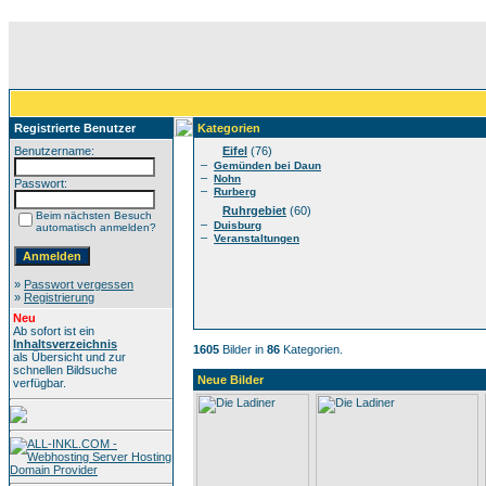
Registrierte Benutzer
Kategorien
Benutzername:
Eifel
(76)
–
Gemünden bei Daun
–
Nohn
Passwort:
–
Rurberg
Ruhrgebiet
(60)
Beim nächsten Besuch
–
Duisburg
automatisch anmelden?
–
Veranstaltungen
»
Passwort vergessen
»
Registrierung
Neu
Ab sofort ist ein
Inhaltsverzeichnis
1605
Bilder in
86
Kategorien.
als Übersicht und zur
schnellen Bildsuche
Neue Bilder
verfügbar.