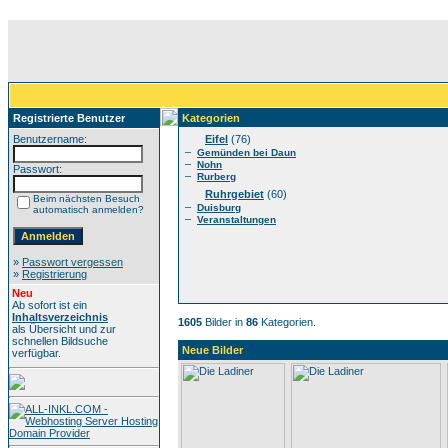
Registrierte Benutzer
Kategorien
Benutzername:
Eifel
(76)
–
Gemünden bei Daun
–
Nohn
Passwort:
–
Rurberg
Ruhrgebiet
(60)
Beim nächsten Besuch
–
Duisburg
automatisch anmelden?
–
Veranstaltungen
»
Passwort vergessen
»
Registrierung
Neu
Ab sofort ist ein
Inhaltsverzeichnis
1605
Bilder in
86
Kategorien.
als Übersicht und zur
schnellen Bildsuche
Neue Bilder
verfügbar.