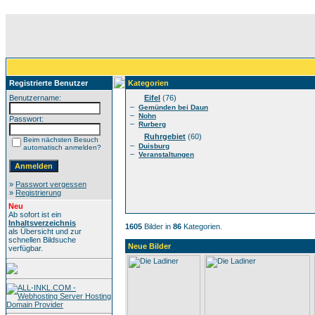
Registrierte Benutzer
Kategorien
Benutzername:
Eifel
(76)
–
Gemünden bei Daun
–
Nohn
Passwort:
–
Rurberg
Ruhrgebiet
(60)
Beim nächsten Besuch
–
Duisburg
automatisch anmelden?
–
Veranstaltungen
»
Passwort vergessen
»
Registrierung
Neu
Ab sofort ist ein
Inhaltsverzeichnis
1605
Bilder in
86
Kategorien.
als Übersicht und zur
schnellen Bildsuche
Neue Bilder
verfügbar.