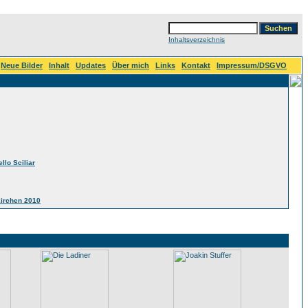
Inhaltsverzeichnis
Neue Bilder
Inhalt
Updates
Über mich
Links
Kontakt
Impressum/DSGVO
llo Sciliar
kirchen 2010