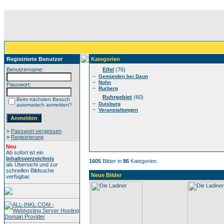
Registrierte Benutzer
Kategorien
Benutzername:
Eifel
(76)
–
Gemünden bei Daun
–
Nohn
Passwort:
–
Rurberg
Ruhrgebiet
(60)
Beim nächsten Besuch
–
Duisburg
automatisch anmelden?
–
Veranstaltungen
»
Passwort vergessen
»
Registrierung
Neu
Ab sofort ist ein
Inhaltsverzeichnis
1605
Bilder in
86
Kategorien.
als Übersicht und zur
schnellen Bildsuche
Neue Bilder
verfügbar.