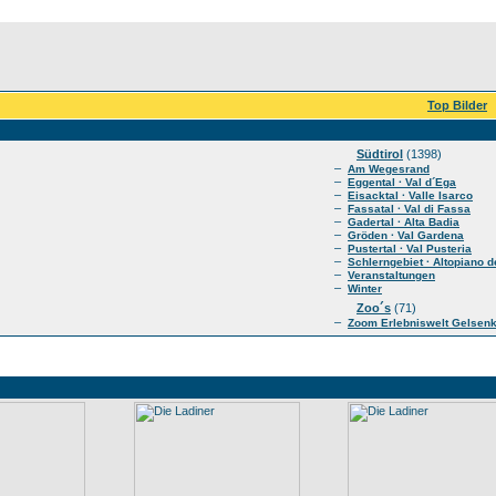
Top Bilder
Südtirol
(1398)
–
Am Wegesrand
–
Eggental · Val d´Ega
–
Eisacktal · Valle Isarco
–
Fassatal · Val di Fassa
–
Gadertal · Alta Badia
–
Gröden · Val Gardena
–
Pustertal · Val Pusteria
–
Schlerngebiet · Altopiano de
–
Veranstaltungen
–
Winter
Zoo´s
(71)
–
Zoom Erlebniswelt Gelsen