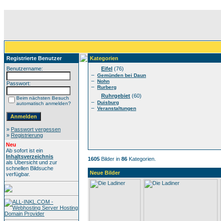
Registrierte Benutzer
Kategorien
Benutzername:
Eifel
(76)
–
Gemünden bei Daun
–
Nohn
Passwort:
–
Rurberg
Ruhrgebiet
(60)
Beim nächsten Besuch
–
Duisburg
automatisch anmelden?
–
Veranstaltungen
»
Passwort vergessen
»
Registrierung
Neu
Ab sofort ist ein
Inhaltsverzeichnis
1605
Bilder in
86
Kategorien.
als Übersicht und zur
schnellen Bildsuche
Neue Bilder
verfügbar.