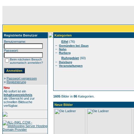
Registrierte Benutzer
Kategorien
Benutzername:
Eifel
(76)
–
Gemünden bei Daun
–
Nohn
Passwort:
–
Rurberg
Ruhrgebiet
(60)
Beim nächsten Besuch
–
Duisburg
automatisch anmelden?
–
Veranstaltungen
»
Passwort vergessen
»
Registrierung
Neu
Ab sofort ist ein
Inhaltsverzeichnis
1605
Bilder in
86
Kategorien.
als Übersicht und zur
schnellen Bildsuche
Neue Bilder
verfügbar.