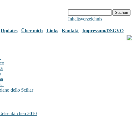
Inhaltsverzeichnis
Updates
Über mich
Links
Kontakt
Impressum/DSGVO
a
rco
sa
a
na
ria
iano dello Sciliar
Gelsenkirchen 2010