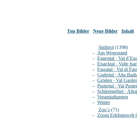
Top Bilder
Neue Bilder
Inhalt
Südtirol
(1398)
–
Am Wegesrand
–
Eggental · Val d´Eg
–
Eisacktal · Valle Isa
–
Fassatal · Val di Fas
–
Gadertal · Alta Badi
–
Gröden · Val Garde
–
Pustertal · Val Puste
–
Schlerngebiet · Altop
–
Veranstaltungen
–
Winter
Zoo´s
(71)
–
Zoom Erlebniswelt 