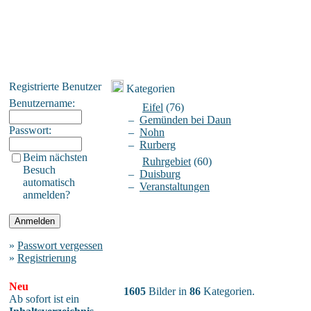
Registrierte Benutzer
Kategorien
Benutzername:
Eifel
(76)
–
Gemünden bei Daun
Passwort:
–
Nohn
–
Rurberg
Beim nächsten
Ruhrgebiet
(60)
Besuch
–
Duisburg
automatisch
–
Veranstaltungen
anmelden?
»
Passwort vergessen
»
Registrierung
Neu
1605
Bilder in
86
Kategorien.
Ab sofort ist ein