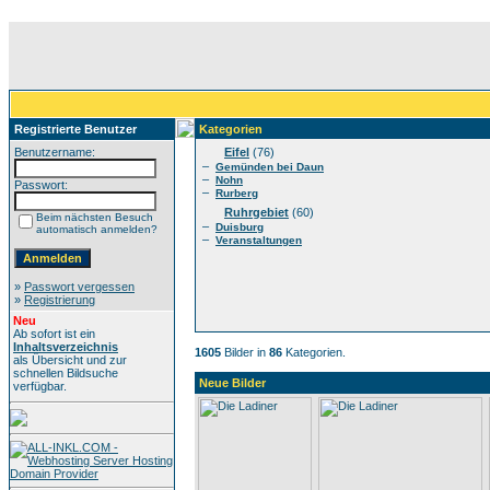
Registrierte Benutzer
Kategorien
Benutzername:
Eifel
(76)
–
Gemünden bei Daun
–
Nohn
Passwort:
–
Rurberg
Ruhrgebiet
(60)
Beim nächsten Besuch
–
Duisburg
automatisch anmelden?
–
Veranstaltungen
»
Passwort vergessen
»
Registrierung
Neu
Ab sofort ist ein
Inhaltsverzeichnis
1605
Bilder in
86
Kategorien.
als Übersicht und zur
schnellen Bildsuche
Neue Bilder
verfügbar.