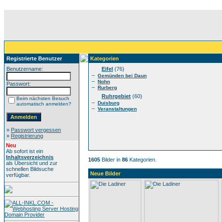
Registrierte Benutzer
Kategorien
Benutzername:
Eifel
(76)
–
Gemünden bei Daun
–
Nohn
Passwort:
–
Rurberg
Ruhrgebiet
(60)
Beim nächsten Besuch
–
Duisburg
automatisch anmelden?
–
Veranstaltungen
»
Passwort vergessen
»
Registrierung
Neu
Ab sofort ist ein
Inhaltsverzeichnis
1605
Bilder in
86
Kategorien.
als Übersicht und zur
schnellen Bildsuche
Neue Bilder
verfügbar.