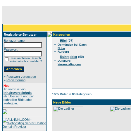
Registrierte Benutzer
Kategorien
Benutzername:
Eifel
(76)
–
Gemünden bei Daun
–
Nohn
Passwort:
–
Rurberg
Ruhrgebiet
(60)
Beim nächsten Besuch
–
Duisburg
automatisch anmelden?
–
Veranstaltungen
»
Passwort vergessen
»
Registrierung
Neu
Ab sofort ist ein
Inhaltsverzeichnis
1605
Bilder in
86
Kategorien.
als Übersicht und zur
schnellen Bildsuche
Neue Bilder
verfügbar.