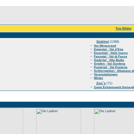
Top Bilder
Südtirol
(1398)
–
Am Wegesrand
–
Eggental · Val d´Ega
–
Eisacktal · Valle Isarco
–
Fassatal · Val di Fassa
–
Gadertal · Alta Badia
–
Gröden · Val Gardena
–
Pustertal · Val Pusteria
–
Schlerngebiet · Altopiano de
–
Veranstaltungen
–
Winter
Zoo´s
(71)
–
Zoom Erlebniswelt Gelsen