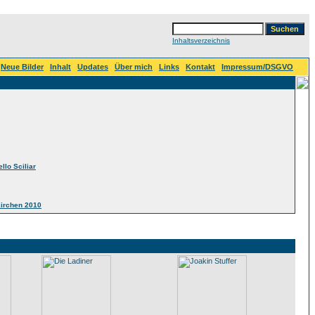
Inhaltsverzeichnis
Neue Bilder
Inhalt
Updates
Über mich
Links
Kontakt
Impressum/DSGVO
llo Sciliar
kirchen 2010