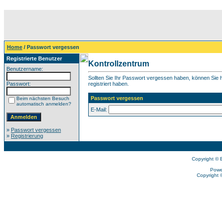
Home
/ Passwort vergessen
Registrierte Benutzer
Kontrollzentrum
Benutzername:
Sollten Sie Ihr Passwort vergessen haben, können Sie hi
Passwort:
registriert haben.
Passwort vergessen
Beim nächsten Besuch
automatisch anmelden?
E-Mail:
»
Passwort vergessen
»
Registrierung
Copyright © 
Powe
Copyright