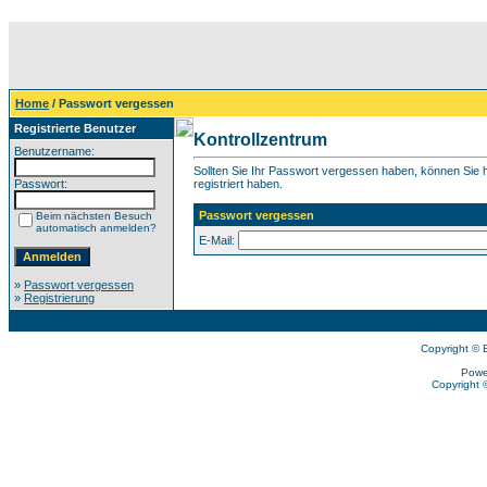
Home
/ Passwort vergessen
Registrierte Benutzer
Kontrollzentrum
Benutzername:
Sollten Sie Ihr Passwort vergessen haben, können Sie hi
Passwort:
registriert haben.
Passwort vergessen
Beim nächsten Besuch
automatisch anmelden?
E-Mail:
»
Passwort vergessen
»
Registrierung
Copyright © 
Powe
Copyright