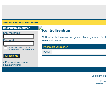
Home
/ Passwort vergessen
Registrierte Benutzer
Kontrollzentrum
Benutzername:
Sollten Sie Ihr Passwort vergessen haben, können Sie hi
Passwort:
registriert haben.
Passwort vergessen
Beim nächsten Besuch
automatisch anmelden?
E-Mail:
»
Passwort vergessen
»
Registrierung
Copyright © 
Powe
Copyright