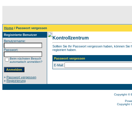
Home
/ Passwort vergessen
Registrierte Benutzer
Kontrollzentrum
Benutzername:
Sollten Sie Ihr Passwort vergessen haben, können Sie hi
Passwort:
registriert haben.
Passwort vergessen
Beim nächsten Besuch
automatisch anmelden?
E-Mail:
»
Passwort vergessen
»
Registrierung
Copyright © 
Powe
Copyright