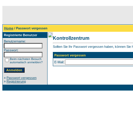
Home
/ Passwort vergessen
Registrierte Benutzer
Kontrollzentrum
Benutzername:
Sollten Sie Ihr Passwort vergessen haben, können Sie hi
Passwort:
Passwort vergessen
Beim nächsten Besuch
E-Mail:
automatisch anmelden?
»
Passwort vergessen
»
Registrierung