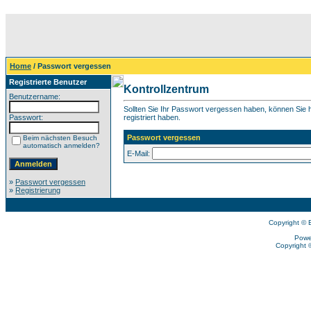
Home
/ Passwort vergessen
Registrierte Benutzer
Kontrollzentrum
Benutzername:
Sollten Sie Ihr Passwort vergessen haben, können Sie hi
Passwort:
registriert haben.
Passwort vergessen
Beim nächsten Besuch
automatisch anmelden?
E-Mail:
»
Passwort vergessen
»
Registrierung
Copyright © 
Powe
Copyright