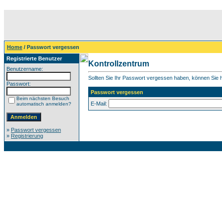
Home
/ Passwort vergessen
Registrierte Benutzer
Kontrollzentrum
Benutzername:
Sollten Sie Ihr Passwort vergessen haben, können Sie hi
Passwort:
Passwort vergessen
Beim nächsten Besuch
E-Mail:
automatisch anmelden?
»
Passwort vergessen
»
Registrierung