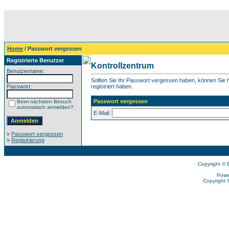
Home
/ Passwort vergessen
Registrierte Benutzer
Kontrollzentrum
Benutzername:
Sollten Sie Ihr Passwort vergessen haben, können Sie hi
Passwort:
registriert haben.
Passwort vergessen
Beim nächsten Besuch
automatisch anmelden?
E-Mail:
»
Passwort vergessen
»
Registrierung
Copyright © 
Powe
Copyright