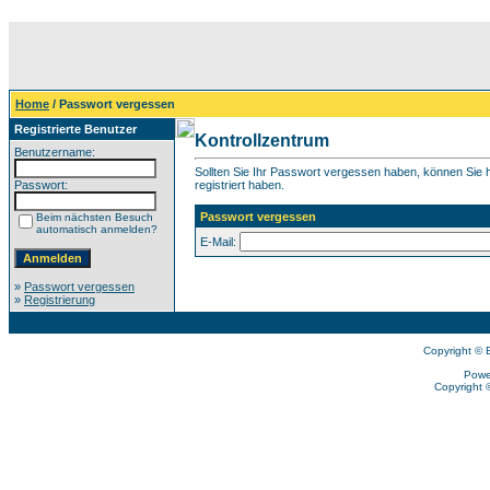
Home
/ Passwort vergessen
Registrierte Benutzer
Kontrollzentrum
Benutzername:
Sollten Sie Ihr Passwort vergessen haben, können Sie hi
Passwort:
registriert haben.
Passwort vergessen
Beim nächsten Besuch
automatisch anmelden?
E-Mail:
»
Passwort vergessen
»
Registrierung
Copyright © 
Powe
Copyright