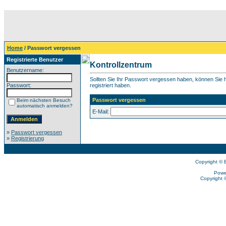
Home
/ Passwort vergessen
Registrierte Benutzer
Kontrollzentrum
Benutzername:
Sollten Sie Ihr Passwort vergessen haben, können Sie hi
Passwort:
registriert haben.
Passwort vergessen
Beim nächsten Besuch
automatisch anmelden?
E-Mail:
»
Passwort vergessen
»
Registrierung
Copyright © 
Powe
Copyright