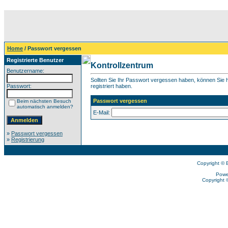
Home
/ Passwort vergessen
Registrierte Benutzer
Kontrollzentrum
Benutzername:
Sollten Sie Ihr Passwort vergessen haben, können Sie hi
Passwort:
registriert haben.
Passwort vergessen
Beim nächsten Besuch
automatisch anmelden?
E-Mail:
»
Passwort vergessen
»
Registrierung
Copyright © 
Powe
Copyright