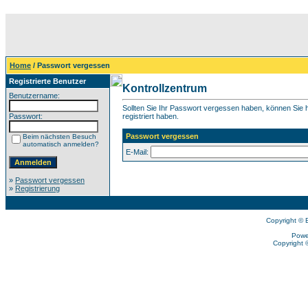
Home
/ Passwort vergessen
Registrierte Benutzer
Kontrollzentrum
Benutzername:
Sollten Sie Ihr Passwort vergessen haben, können Sie hi
Passwort:
registriert haben.
Passwort vergessen
Beim nächsten Besuch
automatisch anmelden?
E-Mail:
»
Passwort vergessen
»
Registrierung
Copyright © 
Powe
Copyright