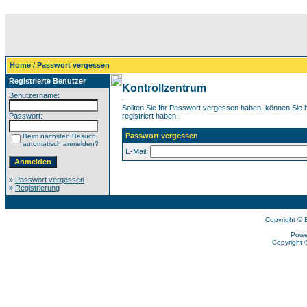
Home
/ Passwort vergessen
Registrierte Benutzer
Kontrollzentrum
Benutzername:
Sollten Sie Ihr Passwort vergessen haben, können Sie hi
Passwort:
registriert haben.
Passwort vergessen
Beim nächsten Besuch
automatisch anmelden?
E-Mail:
»
Passwort vergessen
»
Registrierung
Copyright © 
Powe
Copyright