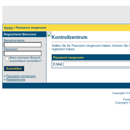
Home
/ Passwort vergessen
Registrierte Benutzer
Kontrollzentrum
Benutzername:
Sollten Sie Ihr Passwort vergessen haben, können Sie hi
Passwort:
registriert haben.
Passwort vergessen
Beim nächsten Besuch
automatisch anmelden?
E-Mail:
»
Passwort vergessen
»
Registrierung
Copyright © 
Powe
Copyright