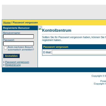
Home
/ Passwort vergessen
Registrierte Benutzer
Kontrollzentrum
Benutzername:
Sollten Sie Ihr Passwort vergessen haben, können Sie hi
Passwort:
registriert haben.
Passwort vergessen
Beim nächsten Besuch
automatisch anmelden?
E-Mail:
»
Passwort vergessen
»
Registrierung
Copyright © 
Powe
Copyright