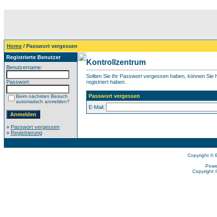
Home
/ Passwort vergessen
Registrierte Benutzer
Kontrollzentrum
Benutzername:
Sollten Sie Ihr Passwort vergessen haben, können Sie hi
Passwort:
registriert haben.
Passwort vergessen
Beim nächsten Besuch
automatisch anmelden?
E-Mail:
»
Passwort vergessen
»
Registrierung
Copyright © 
Powe
Copyright