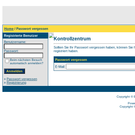
Home
/ Passwort vergessen
Registrierte Benutzer
Kontrollzentrum
Benutzername:
Sollten Sie Ihr Passwort vergessen haben, können Sie hi
Passwort:
registriert haben.
Passwort vergessen
Beim nächsten Besuch
automatisch anmelden?
E-Mail:
»
Passwort vergessen
»
Registrierung
Copyright © 
Powe
Copyright