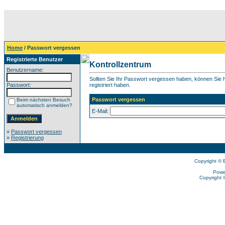
Home
/ Passwort vergessen
Registrierte Benutzer
Kontrollzentrum
Benutzername:
Sollten Sie Ihr Passwort vergessen haben, können Sie hi
Passwort:
registriert haben.
Passwort vergessen
Beim nächsten Besuch
automatisch anmelden?
E-Mail:
»
Passwort vergessen
»
Registrierung
Copyright © 
Powe
Copyright