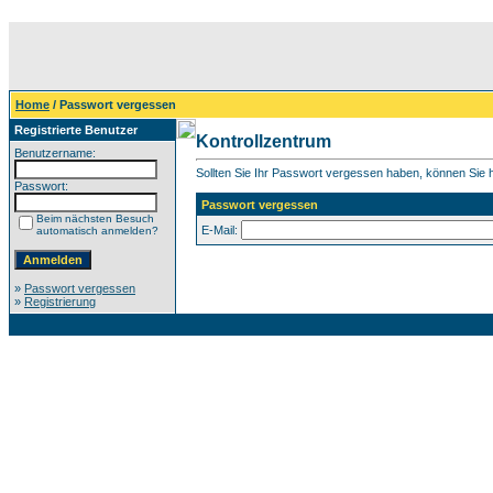
Home
/ Passwort vergessen
Registrierte Benutzer
Kontrollzentrum
Benutzername:
Sollten Sie Ihr Passwort vergessen haben, können Sie hi
Passwort:
Passwort vergessen
Beim nächsten Besuch
E-Mail:
automatisch anmelden?
»
Passwort vergessen
»
Registrierung