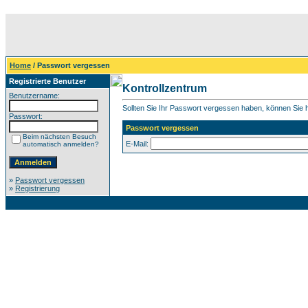
Home
/ Passwort vergessen
Registrierte Benutzer
Kontrollzentrum
Benutzername:
Sollten Sie Ihr Passwort vergessen haben, können Sie hi
Passwort:
Passwort vergessen
Beim nächsten Besuch
E-Mail:
automatisch anmelden?
»
Passwort vergessen
»
Registrierung