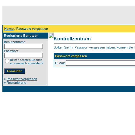
Home
/ Passwort vergessen
Registrierte Benutzer
Kontrollzentrum
Benutzername:
Sollten Sie Ihr Passwort vergessen haben, können Sie hi
Passwort:
Passwort vergessen
Beim nächsten Besuch
E-Mail:
automatisch anmelden?
»
Passwort vergessen
»
Registrierung