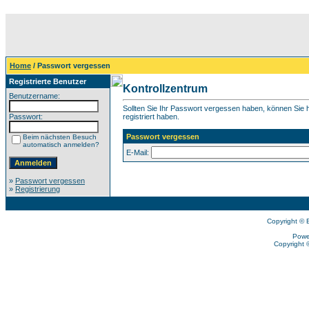
Home
/ Passwort vergessen
Registrierte Benutzer
Kontrollzentrum
Benutzername:
Sollten Sie Ihr Passwort vergessen haben, können Sie hi
Passwort:
registriert haben.
Passwort vergessen
Beim nächsten Besuch
automatisch anmelden?
E-Mail:
»
Passwort vergessen
»
Registrierung
Copyright © 
Powe
Copyright