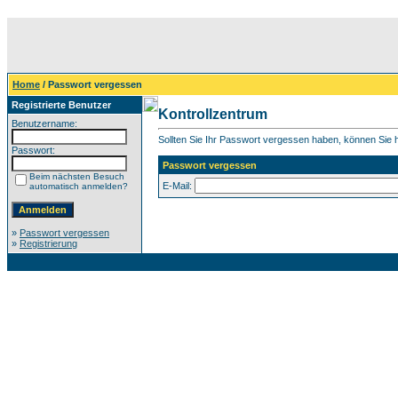
Home
/ Passwort vergessen
Registrierte Benutzer
Kontrollzentrum
Benutzername:
Sollten Sie Ihr Passwort vergessen haben, können Sie hi
Passwort:
Passwort vergessen
Beim nächsten Besuch
E-Mail:
automatisch anmelden?
»
Passwort vergessen
»
Registrierung