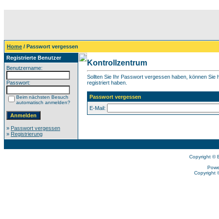
Home
/ Passwort vergessen
Registrierte Benutzer
Kontrollzentrum
Benutzername:
Sollten Sie Ihr Passwort vergessen haben, können Sie hi
Passwort:
registriert haben.
Passwort vergessen
Beim nächsten Besuch
automatisch anmelden?
E-Mail:
»
Passwort vergessen
»
Registrierung
Copyright © 
Powe
Copyright