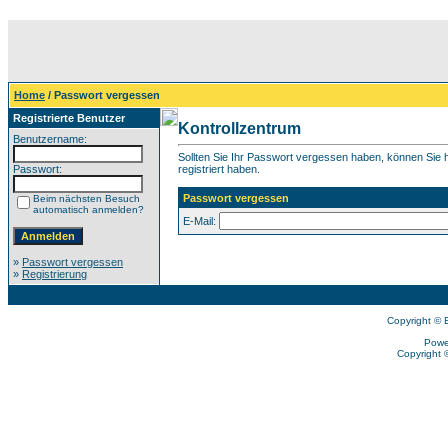
Home
/ Passwort vergessen
Registrierte Benutzer
Kontrollzentrum
Benutzername:
Sollten Sie Ihr Passwort vergessen haben, können Sie hi
Passwort:
registriert haben.
Passwort vergessen
Beim nächsten Besuch
automatisch anmelden?
E-Mail:
»
Passwort vergessen
»
Registrierung
Copyright © 
Powe
Copyright