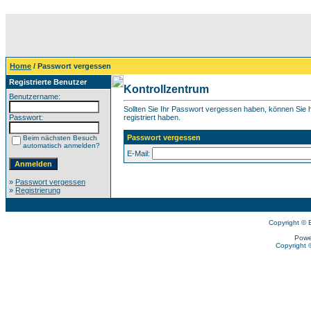
Home
/ Passwort vergessen
Registrierte Benutzer
Kontrollzentrum
Benutzername:
Sollten Sie Ihr Passwort vergessen haben, können Sie hi
Passwort:
registriert haben.
Passwort vergessen
Beim nächsten Besuch
automatisch anmelden?
E-Mail:
»
Passwort vergessen
»
Registrierung
Copyright © 
Powe
Copyright