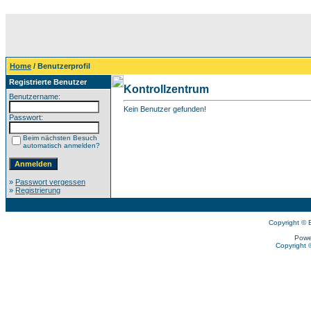
Home
/ Benutzerprofil
Registrierte Benutzer
Kontrollzentrum
Benutzername:
Kein Benutzer gefunden!
Passwort:
Beim nächsten Besuch
automatisch anmelden?
»
Passwort vergessen
»
Registrierung
Copyright © 
Powe
Copyright