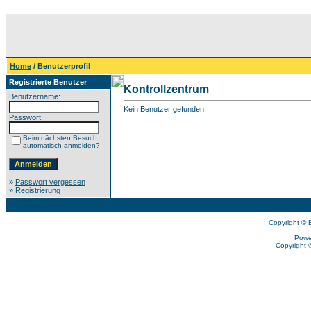
Home
/ Benutzerprofil
Registrierte Benutzer
Kontrollzentrum
Benutzername:
Kein Benutzer gefunden!
Passwort:
Beim nächsten Besuch
automatisch anmelden?
»
Passwort vergessen
»
Registrierung
Copyright © 
Powe
Copyright