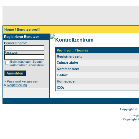
Home
/ Benutzerprofil
Registrierte Benutzer
Kontrollzentrum
Benutzername:
Profil von: Thomas
Passwort:
Registriert seit:
Beim nächsten Besuch
Zuletzt aktiv:
automatisch anmelden?
Kommentare:
E-Mail:
»
Passwort vergessen
Homepage:
»
Registrierung
ICQ:
Copyright © 
Powe
Copyright