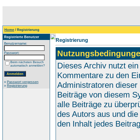
Home
/ Registrierung
Registrierte Benutzer
Registrierung
Benutzername:
Nutzungsbedingunge
Passwort:
Beim nächsten Besuch
Dieses Archiv nutzt e
automatisch anmelden?
Kommentare zu den Ei
»
Passwort vergessen
Administratoren dieser
»
Registrierung
Beiträge von diesem Sy
alle Beiträge zu überpr
des Autors aus und die
den Inhalt jedes Beitr