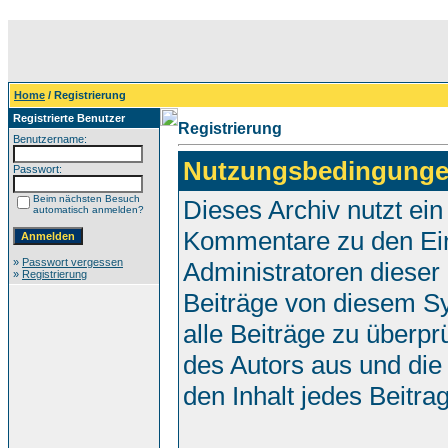
Home
/ Registrierung
Registrierte Benutzer
Registrierung
Benutzername:
Nutzungsbedingunge
Passwort:
Beim nächsten Besuch
Dieses Archiv nutzt e
automatisch anmelden?
Kommentare zu den Ei
»
Passwort vergessen
Administratoren dieser
»
Registrierung
Beiträge von diesem Sy
alle Beiträge zu überpr
des Autors aus und die
den Inhalt jedes Beitr