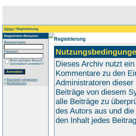
Home
/ Registrierung
Registrierte Benutzer
Registrierung
Benutzername:
Nutzungsbedingunge
Passwort:
Beim nächsten Besuch
Dieses Archiv nutzt e
automatisch anmelden?
Kommentare zu den Ei
»
Passwort vergessen
Administratoren dieser
»
Registrierung
Beiträge von diesem Sy
alle Beiträge zu überpr
des Autors aus und die
den Inhalt jedes Beitr