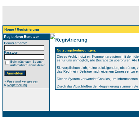
Home
/ Registrierung
Registrierte Benutzer
Registrierung
Benutzername:
Nutzungsbedingungen:
Passwort:
Dieses Archiv nutzt ein Kommentarsystem mit dem die
es für uns unmöglich, alle Beiträge zu überprüfen. All
Beim nächsten Besuch
automatisch anmelden?
Sie verpflichten sich, keine beleidigenden, obszönen,
das Recht ein, Beiträge nach eigenem Ermessen zu en
Dieses System verwendet Cookies, um Informationen au
»
Passwort vergessen
»
Registrierung
Durch das Abschließen der Registrierung stimmen Si