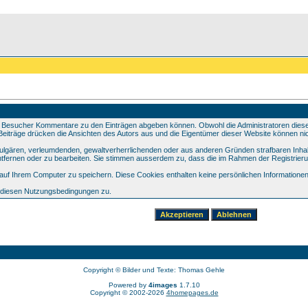
 Besucher Kommentare zu den Einträgen abgeben können. Obwohl die Administratoren dieser 
e Beiträge drücken die Ansichten des Autors aus und die Eigentümer dieser Website können nic
 vulgären, verleumdenden, gewaltverherrlichenden oder aus anderen Gründen strafbaren Inhal
tfernen oder zu bearbeiten. Sie stimmen ausserdem zu, dass die im Rahmen der Registrier
f Ihrem Computer zu speichern. Diese Cookies enthalten keine persönlichen Informationen,
e diesen Nutzungsbedingungen zu.
Copyright © Bilder und Texte: Thomas Gehle
Powered by
4images
1.7.10
Copyright © 2002-2026
4homepages.de