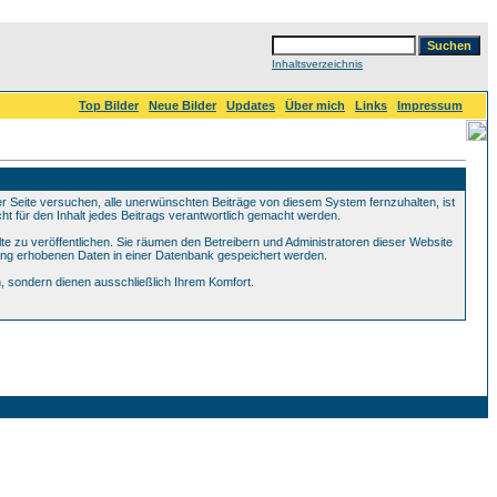
Inhaltsverzeichnis
Top Bilder
Neue Bilder
Updates
Über mich
Links
Impressum
Seite versuchen, alle unerwünschten Beiträge von diesem System fernzuhalten, ist
ht für den Inhalt jedes Beitrags verantwortlich gemacht werden.
te zu veröffentlichen. Sie räumen den Betreibern und Administratoren dieser Website
ung erhobenen Daten in einer Datenbank gespeichert werden.
 sondern dienen ausschließlich Ihrem Komfort.