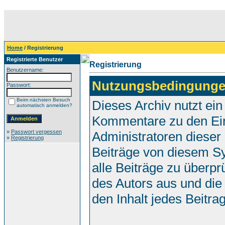
Home
/ Registrierung
Registrierte Benutzer
Registrierung
Benutzername:
Nutzungsbedingunge
Passwort:
Beim nächsten Besuch
Dieses Archiv nutzt e
automatisch anmelden?
Kommentare zu den Ei
»
Passwort vergessen
Administratoren dieser
»
Registrierung
Beiträge von diesem Sy
alle Beiträge zu überpr
des Autors aus und die
den Inhalt jedes Beitr