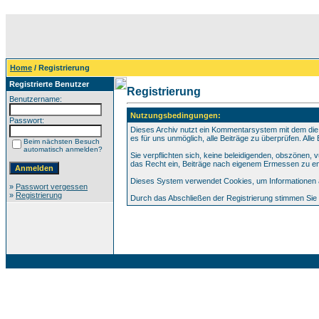
Home
/ Registrierung
Registrierte Benutzer
Registrierung
Benutzername:
Nutzungsbedingungen:
Passwort:
Dieses Archiv nutzt ein Kommentarsystem mit dem die
es für uns unmöglich, alle Beiträge zu überprüfen. All
Beim nächsten Besuch
automatisch anmelden?
Sie verpflichten sich, keine beleidigenden, obszönen,
das Recht ein, Beiträge nach eigenem Ermessen zu en
Dieses System verwendet Cookies, um Informationen au
»
Passwort vergessen
»
Registrierung
Durch das Abschließen der Registrierung stimmen Si