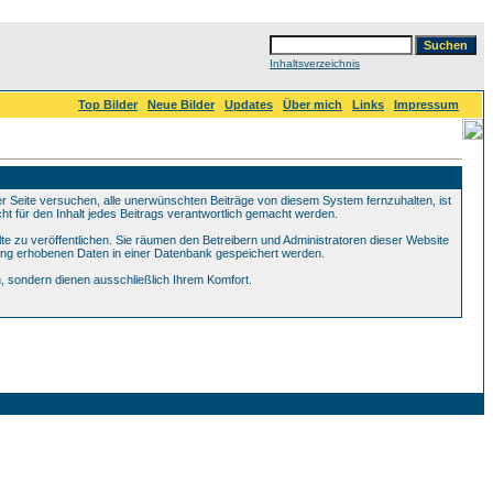
Inhaltsverzeichnis
Top Bilder
Neue Bilder
Updates
Über mich
Links
Impressum
Seite versuchen, alle unerwünschten Beiträge von diesem System fernzuhalten, ist
ht für den Inhalt jedes Beitrags verantwortlich gemacht werden.
te zu veröffentlichen. Sie räumen den Betreibern und Administratoren dieser Website
ung erhobenen Daten in einer Datenbank gespeichert werden.
 sondern dienen ausschließlich Ihrem Komfort.