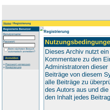
Home
/ Registrierung
Registrierte Benutzer
Registrierung
Benutzername:
Nutzungsbedingunge
Passwort:
Beim nächsten Besuch
Dieses Archiv nutzt e
automatisch anmelden?
Kommentare zu den Ei
»
Passwort vergessen
Administratoren dieser
»
Registrierung
Beiträge von diesem Sy
alle Beiträge zu überpr
des Autors aus und die
den Inhalt jedes Beitr