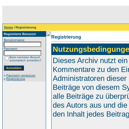
Home
/ Registrierung
Registrierte Benutzer
Registrierung
Benutzername:
Nutzungsbedingunge
Passwort:
Beim nächsten Besuch
Dieses Archiv nutzt e
automatisch anmelden?
Kommentare zu den Ei
»
Passwort vergessen
Administratoren dieser
»
Registrierung
Beiträge von diesem Sy
alle Beiträge zu überpr
des Autors aus und die
den Inhalt jedes Beitr