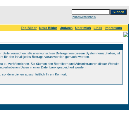
Inhaltsverzeichnis
Top Bilder
Neue Bilder
Updates
Über mich
Links
Impressum
Seite versuchen, alle unerwünschten Beiträge von diesem System fernzuhalten, ist
ht für den Inhalt jedes Beitrags verantwortlich gemacht werden.
te zu veröffentlichen. Sie räumen den Betreibern und Administratoren dieser Website
ung erhobenen Daten in einer Datenbank gespeichert werden.
 sondern dienen ausschließlich Ihrem Komfort.