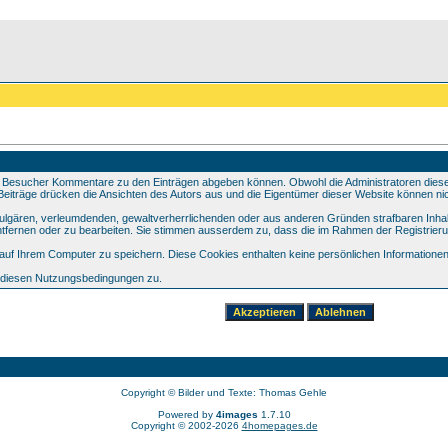
 Besucher Kommentare zu den Einträgen abgeben können. Obwohl die Administratoren dieser 
e Beiträge drücken die Ansichten des Autors aus und die Eigentümer dieser Website können nic
 vulgären, verleumdenden, gewaltverherrlichenden oder aus anderen Gründen strafbaren Inhal
tfernen oder zu bearbeiten. Sie stimmen ausserdem zu, dass die im Rahmen der Registrier
f Ihrem Computer zu speichern. Diese Cookies enthalten keine persönlichen Informationen,
e diesen Nutzungsbedingungen zu.
Copyright © Bilder und Texte: Thomas Gehle
Powered by
4images
1.7.10
Copyright © 2002-2026
4homepages.de