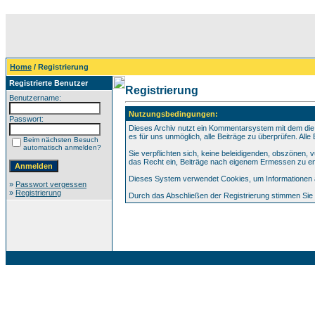
Home
/ Registrierung
Registrierte Benutzer
Registrierung
Benutzername:
Nutzungsbedingungen:
Passwort:
Dieses Archiv nutzt ein Kommentarsystem mit dem die
es für uns unmöglich, alle Beiträge zu überprüfen. All
Beim nächsten Besuch
automatisch anmelden?
Sie verpflichten sich, keine beleidigenden, obszönen,
das Recht ein, Beiträge nach eigenem Ermessen zu en
Dieses System verwendet Cookies, um Informationen au
»
Passwort vergessen
»
Registrierung
Durch das Abschließen der Registrierung stimmen Si