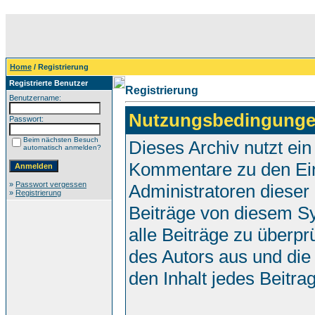
Home
/ Registrierung
Registrierte Benutzer
Registrierung
Benutzername:
Nutzungsbedingunge
Passwort:
Beim nächsten Besuch
Dieses Archiv nutzt e
automatisch anmelden?
Kommentare zu den Ei
»
Passwort vergessen
Administratoren dieser
»
Registrierung
Beiträge von diesem Sy
alle Beiträge zu überpr
des Autors aus und die
den Inhalt jedes Beitr